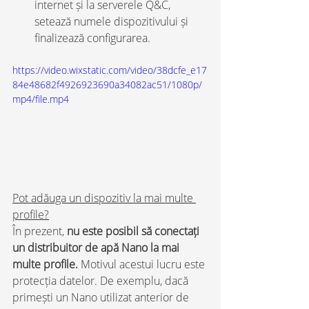
internet și la serverele Q&C, 
setează numele dispozitivului și 
finalizează configurarea.
https://video.wixstatic.com/video/38dcfe_e17
84e48682f4926923690a34082ac51/1080p/
mp4/file.mp4
Pot adăuga un dispozitiv la mai multe 
profile?
În prezent, 
nu este posibil să conectați 
un distribuitor de apă Nano la mai 
multe profile. 
Motivul acestui lucru este 
protecția datelor. De exemplu, dacă 
primești un Nano utilizat anterior de 