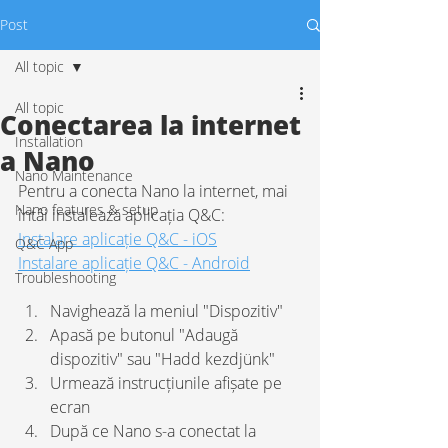
Post
All topic
All topic
Conectarea la internet
Installation
a Nano
Nano Maintenance
Pentru a conecta Nano la internet, mai 
Nano features & setup
întâi instalează aplicația Q&C:
Instalare aplicație Q&C - iOS
Q&C App
Instalare aplicație Q&C - Android
Troubleshooting
Navighează la meniul "Dispozitiv"
Apasă pe butonul "Adaugă 
dispozitiv" sau "Hadd kezdjünk"
Urmează instrucțiunile afișate pe 
ecran
După ce Nano s-a conectat la 