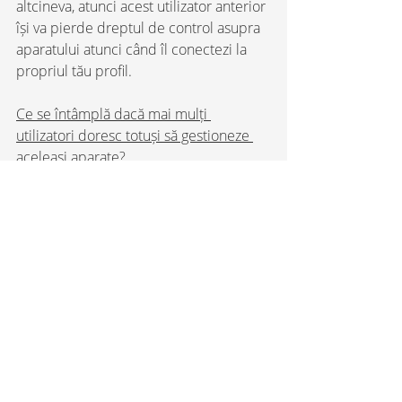
altcineva, atunci acest utilizator anterior 
își va pierde dreptul de control asupra 
aparatului atunci când îl conectezi la 
propriul tău profil.
Ce se întâmplă dacă mai mulți 
utilizatori doresc totuși să gestioneze 
aceleași aparate?
Soluția este ca toți utilizatorii să 
utilizeze un profil comun. Înregistrați un 
profil pe care puteți să îl partajați cu 
mai multe persoane.
Deoarece dispozitivele pot fi conectate 
doar la un singur profil, atunci când un 
nou utilizator își asociază Nano-ul, 
utilizatorul anterior va primi o notificare 
push că Nano-ul a fost eliminat din 
profilul său.