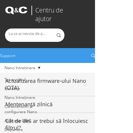
Centru de
ajutor
Support
Nano întreținere
Tot sprijinul
Actualizarea firmware-ului Nano
(OTA)
Instalare
Nano întreținere
Mentenanță zilnică
Caracteristici și
configurare Nano
Cât de des ar trebui să înlocuiesc
Aplicația Q&C
filtrul?
Depanare