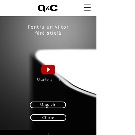
Pentru un viitor
fără sticlă
Uita-te la film
Magazin
Chirie