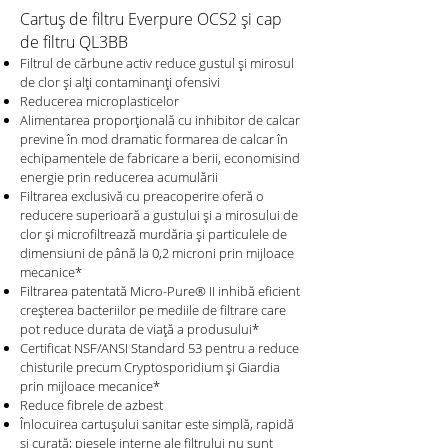
Cartuș de filtru Everpure OCS2 și cap
de filtru QL3BB
Filtrul de cărbune activ reduce gustul și mirosul
de clor și alți contaminanți ofensivi
Reducerea microplasticelor
Alimentarea proporțională cu inhibitor de calcar
previne în mod dramatic formarea de calcar în
echipamentele de fabricare a berii, economisind
energie prin reducerea acumulării
Filtrarea exclusivă cu preacoperire oferă o
reducere superioară a gustului și a mirosului de
clor și microfiltrează murdăria și particulele de
dimensiuni de până la 0,2 microni prin mijloace
mecanice*
Filtrarea patentată Micro-Pure® II inhibă eficient
creșterea bacteriilor pe mediile de filtrare care
pot reduce durata de viață a produsului*
Certificat NSF/ANSI Standard 53 pentru a reduce
chisturile precum Cryptosporidium și Giardia
prin mijloace mecanice*
Reduce fibrele de azbest
Înlocuirea cartuşului sanitar este simplă, rapidă
şi curată; piesele interne ale filtrului nu sunt