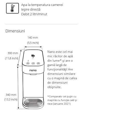
Apa la temperatura camerei
Ieșire directă
Debit 2 litri/minut
Dimensiuni
140 mm
(5,5 inchi)
Nano este cel mai
300 mm
mic răcitor de apă
(11,8 inchi)
din lume* și are o
gamă largă de
funcționalități! Are
dimensiuni similare
cu o mașină de cafea
de dimensiuni
obișnuite.
340 mm
*Comparativ cel puțin cu
(13,3 inchi)
mașinile cu funcție cald și
rece (ianuarie 2021)