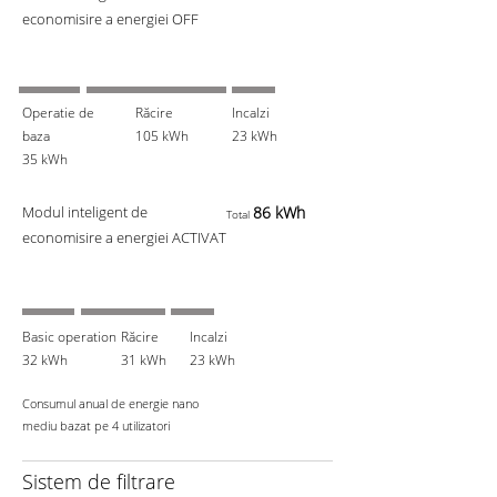
economisire a energiei OFF
Operatie de
Răcire
Incalzi
baza
105 kWh
23 kWh
35 kWh
Modul inteligent de
86 kWh
Total
economisire a energiei ACTIVAT
Basic operation
Răcire
Incalzi
32 kWh
31 kWh
23 kWh
Consumul anual de energie nano
mediu bazat pe 4 utilizatori
Sistem de filtrare