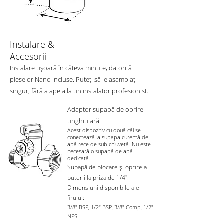
Instalare &
Accesorii
Instalare ușoară în câteva minute, datorită
pieselor Nano incluse. Puteți să le asamblați
singur, fără a apela la un instalator profesionist.
Adaptor supapă de oprire
unghiulară
Acest dispozitiv cu două căi se
conectează la supapa curentă de
apă rece de sub chiuvetă. Nu este
necesară o supapă de apă
dedicată.
Supapă de blocare și oprire a
puterii la priza de 1/4".
Dimensiuni disponibile ale
firului:
3/8" BSP, 1/2" BSP, 3/8" Comp, 1/2"
NPS