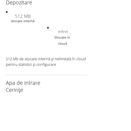
Depozitare
512 MB
stocare internă
Infinit
Stocare in
cloud
512 Mb de stocare internă și nelimitată în cloud
pentru statistici și configurare
Apa de intrare
Cerințe
Presiune minima: 2,5 bar (36 PSI)
Presiune maximă: 7 bar (100 PSI)
Temperatura minima: 10 Celsius (50 Fahrenheit)
Temperatura maxima: 28 Celsius (82 Fahrenheit)
Notă: apa de intrare trebuie să respecte