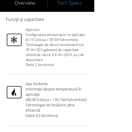
Overview
Tech Specs
Funcții și
capacitate
Apă rece
Configurarea temperaturii în aplicație
(4-15 Celsius / 39-59 Fahrenheit)
Tehnologie de răcire termoelectrică
35 litri (9,5 galoane) de capacitate
zilnică de răcire 0,6 litri (20 fl. oz.) de
depozitare
Debit 2 litri/minut
Apa fierbinte
Informații despre temperatură în
aplicație
(80-90 Celsius / 176-194 Fahrenheit)
Tehnologie de încălzire ultra-
eficientă
Debit 0,5 litri/minut