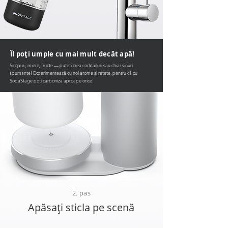
Îl poți umple cu mai mult decât apă!
Siropuri, miere, fructe — puteți crea cocktailuri sau chiar vinuri
spumante! Experimentează cu noi arome și rețete, pentru că cu
SodaStage poți carboniza aproape orice!
2. pas
Apăsați sticla pe scenă