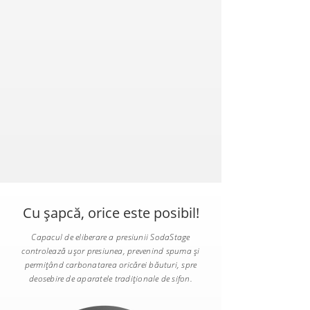
Cu șapcă, orice este posibil!
Capacul de eliberare a presiunii SodaStage
controlează ușor presiunea, prevenind spuma și
permițând carbonatarea oricărei băuturi, spre
deosebire de aparatele tradiționale de sifon.