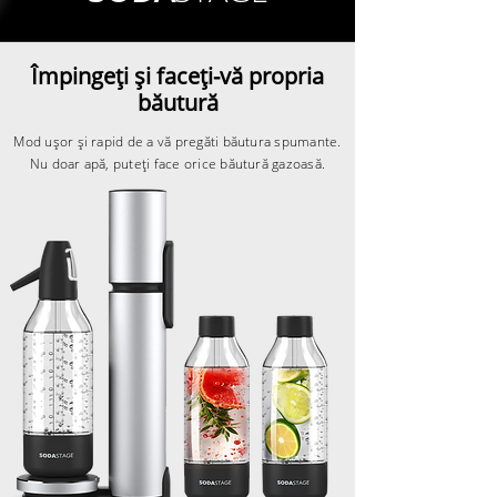
Împingeți și faceți-vă propria
băutură
Mod ușor și rapid de a vă pregăti băutura spumante.
Nu doar apă, puteți face orice băutură gazoasă.