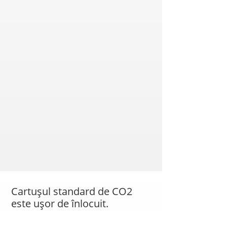
Cartușul standard de CO2
este ușor de înlocuit.
Cartușul de 425 g furnizează suficient