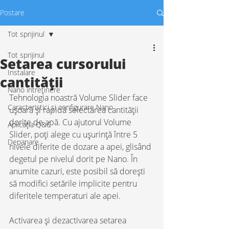
Postare
Tot sprijinul
Tot sprijinul
Setarea cursorului
Instalare
cantității
Nano întreținere
Tehnologia noastră Volume Slider face 
Caracteristici și configurare Nano
ușoară și rapidă selectarea cantității 
dorite de apă. Cu ajutorul Volume 
Aplicația Q&C
Slider, poți alege cu ușurință între 5 
Depanare
nivele diferite de dozare a apei, glisând 
degetul pe nivelul dorit pe Nano. În 
anumite cazuri, este posibil să dorești 
să modifici setările implicite pentru 
diferitele temperaturi ale apei.
Activarea și dezactivarea setarea 