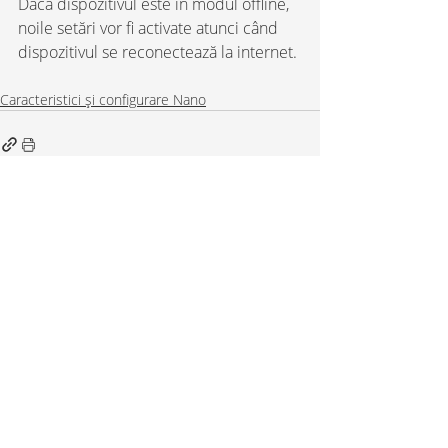
Dacă dispozitivul este în modul offline, 
noile setări vor fi activate atunci când 
dispozitivul se reconectează la internet.
Caracteristici și configurare Nano
Postări conexe
Afișează-le pe toate