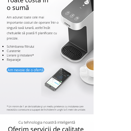
o
sumă
Am adunat toate cele mai
importante costuri de operare într-o
singură taxă lunară, astfel încât
cheltuielile să poată fi planificate cu
precizie.
Schimbarea filtrului
Curatenie
Livrare și instalare*
Reparație
Am nevoie de o ofertă
* Un minim de 1 an de loialitate și un mediu prietenos cu instalarea care
necesită o conexiune a supapei de închidere în unghi la 5 metri de unitate.
Cu tehnologia noastră inteligentă
Oferim servicii de calitate