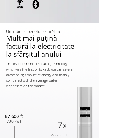
Unul dintre beneficiile lui Nano
Mult mai puțină
factură la electricitate
la sfârșitul anului
Thanks for our unique heating technology,
which was the first of its kind, you can save an
outstanding amount of energy and money
compared with the average water
dispensers on the market
87 600 ft
730 kWh
7x
Consum de