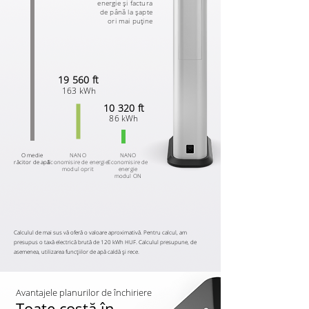
energie și factura
de până la șapte
ori mai puține
19 560 ft
163 kWh
10 320 ft
86 kWh
O medie
NANO
NANO
răcitor de apă
Economisire de energie
Economisire de
modul oprit
energie
modul ON
Calculul de mai sus vă oferă o valoare aproximativă. Pentru calcul, am
presupus o taxă electrică brută de 120 kWh HUF. Calculul presupune, de
asemenea, utilizarea funcțiilor de apă caldă și rece.
Avantajele planurilor de închiriere
Toate costă în