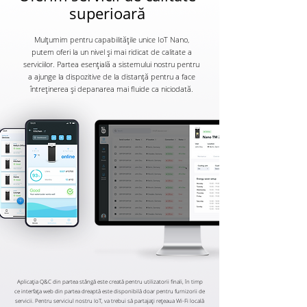
superioară
Mulțumim pentru capabilitățile unice IoT Nano,
putem oferi la un nivel și mai ridicat de calitate a
serviciilor. Partea esențială a sistemului nostru pentru
a ajunge la dispozitive de la distanță pentru a face
întreținerea și depanarea mai fluide ca niciodată.
Aplicația Q&C din partea stângă este creată pentru utilizatorii finali, în timp
ce interfața web din partea dreaptă este disponibilă doar pentru furnizorii de
servicii. Pentru serviciul nostru IoT, va trebui să partajați rețeaua Wi-Fi locală