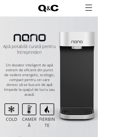
Apă potabilă curată
pentru
întreprinderi
Un dozator inteligent de apă
extrem de eficient din punct
de vedere energetic, ecologic,
compact pentru cei care
doresc să se bucure de apă
limpede la spațiul de lucru sau
acasă.
COLD
CAMER
FIERBIN
Ă
TE