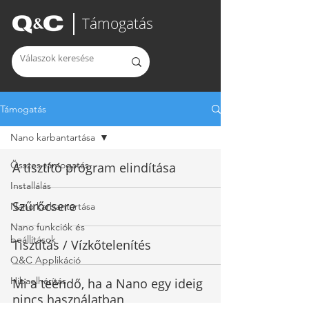
Támogatás
Támogatás
Nano karbantartása
Összes támogatás
A tisztító program elindítása
Installálás
Szűrőcsere
Nano karbantartása
Nano funkciók és
beállítások
Tisztítás / Vízkőtelenítés
Q&C Applikáció
Hibaelhárítás
Mi a teendő, ha a Nano egy ideig
nincs használatban