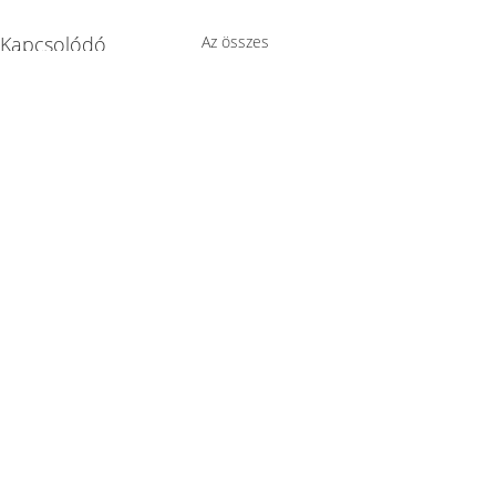
Kapcsolódó
Az összes
megtekintése
bejegyzések
Hozzászólások