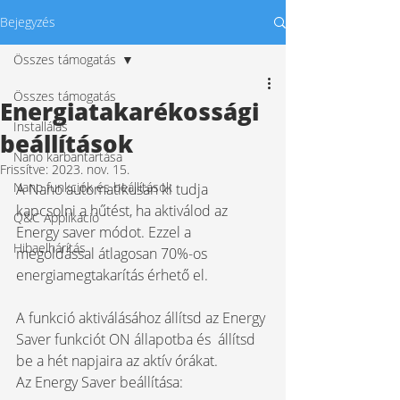
Bejegyzés
Összes támogatás
Összes támogatás
Energiatakarékossági
Installálás
beállítások
Nano karbantartása
Frissítve:
2023. nov. 15.
Nano funkciók és beállítások
A Nano automatikusan ki tudja 
kapcsolni a hűtést, ha aktiválod az 
Q&C Applikáció
Energy saver módot. Ezzel a 
Hibaelhárítás
megoldással átlagosan 70%-os 
energiamegtakarítás érhető el. 
A funkció aktiválásához állítsd az Energy 
Saver funkciót ON állapotba és  állítsd 
be a hét napjaira az aktív órákat.
Az Energy Saver beállítása: