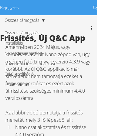
Bejegyzés
Összes támogatás
Összes támogatás
Frissítés, Új Q&C App
Installálás
Amennyiben 2024 Május, vagy 
Nano karbantartása
korábban vásárolt Nano géped van, úgy 
a gépen futó Firmware verzió 4.3.9 vagy 
Nano funkciók és beállítások
korábbi. Az új Q&C applikáció már 
Q&C Applikáció
közvetlenül nem támogatja ezeket a 
firmware verziókat és ezért azok 
Hibaelhárítás
átfrissítése szükséges minimum 4.4.0 
verziószámra.
Az alábbi videó bemutatja a frissítés 
menetét, mely 3 fő lépésből áll:
Nano csatlakoztatása és frissítése 
4.4.0 verzióra