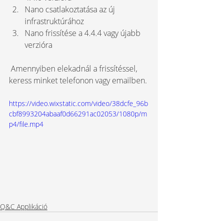
Nano csatlakoztatása az új 
infrastruktúrához
Nano frissítése a 4.4.4 vagy újabb 
verzióra
 Amennyiben elekadnál a frissítéssel, 
keress minket telefonon vagy emailben.
https://video.wixstatic.com/video/38dcfe_96b
cbf8993204abaaf0d66291ac02053/1080p/m
p4/file.mp4
Q&C Applikáció